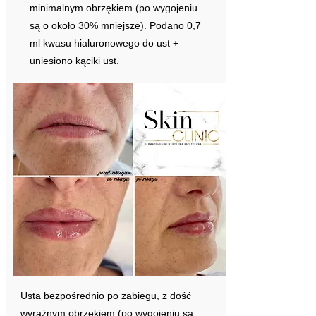
minimalnym obrzękiem (po wygojeniu
są o około 30% mniejsze). Podano 0,7
ml kwasu hialuronowego do ust +
uniesiono kąciki ust.
Usta bezpośrednio po zabiegu, z dość
wyraźnym obrzękiem (po wygojeniu są