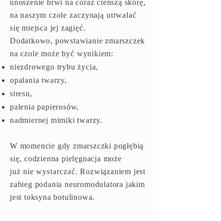
unoszenie brwi na
coraz cieńszą skórę,
na
naszym czole
zaczynają
utrwalać
się miejsca jej zagięć.
Dodatkowo, powstawianie zmarszczek
na czole może
być
wynikiem:
niezdrowego trybu życia,
opalania twarzy,
stresu,
palenia papierosów,
nadmiernej mimiki twarzy.
W momencie gdy zmarszczki pogłębią
się, codzienna pielęgnacja może
już
nie wystarczać
. Rozwiązaniem jest
zabieg podania neuromodulatora jakim
jest toksyna botulinowa.