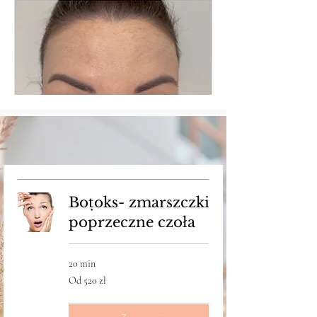
Boṭoks- zmarszczki
poprzeczne czoła
20 min
Od
Od 520 zł
520
złotych
polskich