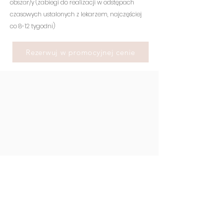
obszar/y
(zabiegi do realizacji w odstępach
czasowych ustalonych z lekarzem, najczęściej
co 8-12 tygodni)
Rezerwuj w promocyjnej cenie