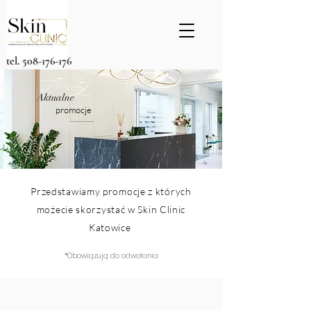
tel.
508-176-176
Aktualne
promocje
Przedstawiamy promocje z których
możecie skorzystać w Skin Clinic
Katowice
*Obowiązują do odwołania