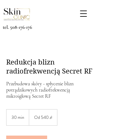
tel.
508-176-176
Redukcja blizn
radiofrekwencją Secret RF
Przebudowa skóry - spłycenie blizn
potrądzikowych radiofrekwencją
mikroigłową Secret RF
Od
540
30 min
3
Od 540 zł
złotych
polskich
0
m
i