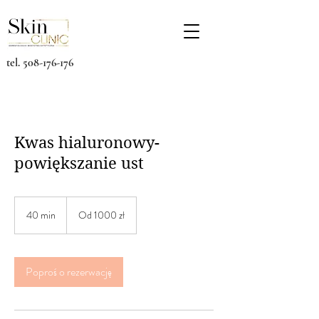
tel.
508-176-176
Kwas hialuronowy-
powiększanie ust
Od
1000
40 min
4
Od 1000 zł
złotych
polskich
0
m
i
n
Poproś o rezerwację